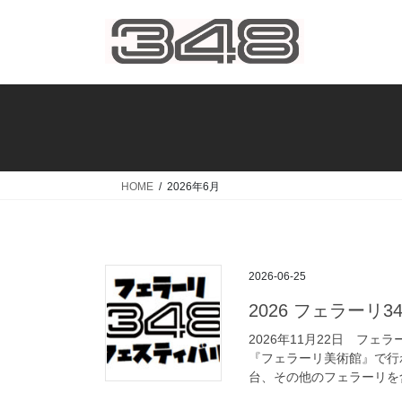
コ
ナ
ン
ビ
テ
ゲ
ン
ー
ツ
シ
へ
ョ
ス
ン
キ
に
ッ
移
HOME
2026年6月
プ
動
2026-06-25
2026 フェラーリ
2026年11月22日 フェ
『フェラーリ美術館』で行わ
台、その他のフェラーリを含め