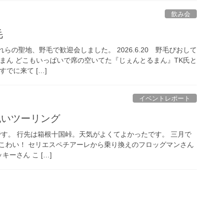
飲み会
毛
らの聖地、野毛で歓迎会しました。 2026.6.20 野毛ぴおして
んとるまん どこもいっぱいで席の空いてた『じぇんとるまん』TK氏と
でに来て […]
イベントレポート
祝いツーリング
ーリングです。 行先は箱根十国峠。天気がよくてよかったです。 三月で
こわい！ セリエスペチアーレから乗り換えのフロッグマンさん
キーさん こ […]