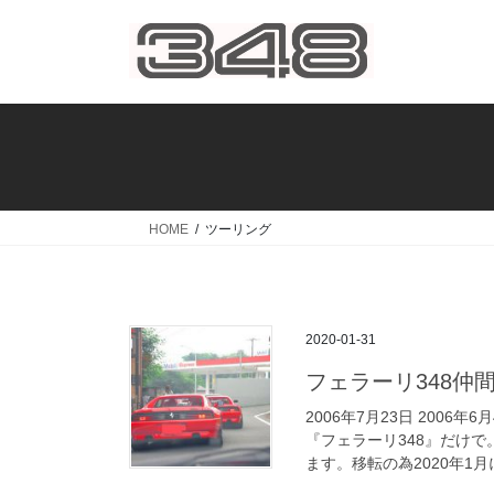
コ
ナ
ン
ビ
テ
ゲ
ン
ー
ツ
シ
へ
ョ
ス
ン
キ
に
ッ
移
HOME
ツーリング
プ
動
2020-01-31
フェラーリ348仲
2006年7月23日 200
『フェラーリ348』だけ
ます。移転の為2020年1月