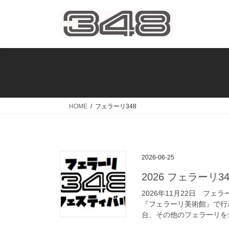
コ
ナ
ン
ビ
テ
ゲ
ン
ー
ツ
シ
へ
ョ
ス
ン
キ
に
ッ
移
HOME
フェラーリ348
プ
動
2026-06-25
2026 フェラーリ
2026年11月22日 フェ
『フェラーリ美術館』で行わ
台、その他のフェラーリを含め