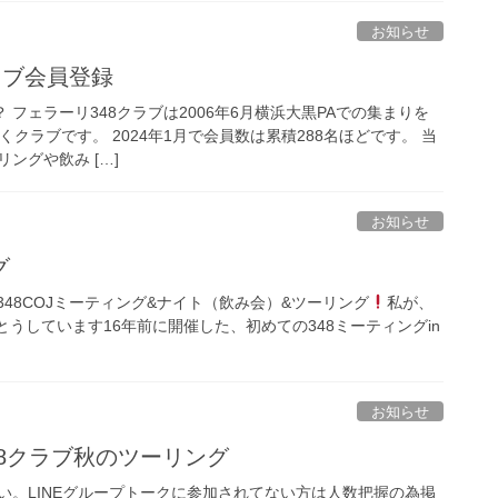
お知らせ
ラブ会員登録
 フェラーリ348クラブは2006年6月横浜大黒PAでの集まりを
くクラブです。 2024年1月で会員数は累積288名ほどです。 当
ングや飲み […]
お知らせ
グ
348COJミーティング&ナイト（飲み会）&ツーリング
私が、
経とうしています16年前に開催した、初めての348ミーティングin
お知らせ
348クラブ秋のツーリング
い。LINEグループトークに参加されてない方は人数把握の為掲