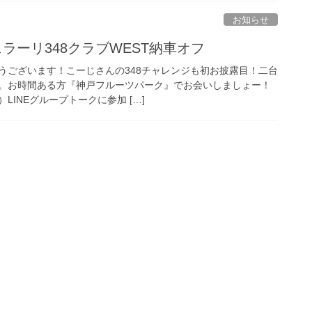
お知らせ
n)フェラーリ348クラブWEST納車オフ
うございます！こーじさんの348チャレンジも初お披露目！二台
。お時間ある方『神戸フルーツパーク』でお会いしましょー！
LINEグループトークに参加 […]