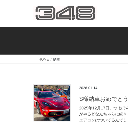
コ
ナ
ン
ビ
テ
ゲ
ン
ー
ツ
シ
へ
ョ
ス
ン
キ
に
ッ
移
HOME
納車
プ
動
2026-01-14
S様納車おめでと
2025年12月17日。つ
がやるどなんちゃらに続き
エアコンはついてるんでしょ